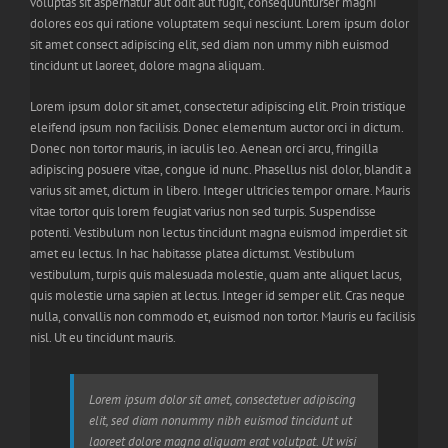
voluptas sit aspernatur aut odit aut fugit, consequunturser magni
dolores eos qui ratione voluptatem sequi nesciunt. Lorem ipsum dolor
sit amet consect adipiscing elit, sed diam non ummy nibh euismod
tincidunt ut laoreet, dolore magna aliquam.
Lorem ipsum dolor sit amet, consectetur adipiscing elit. Proin tristique
eleifend ipsum non facilisis. Donec elementum auctor orci in dictum.
Donec non tortor mauris, in iaculis leo. Aenean orci arcu, fringilla
adipiscing posuere vitae, congue id nunc. Phasellus nisl dolor, blandit a
varius sit amet, dictum in libero. Integer ultricies tempor ornare. Mauris
vitae tortor quis lorem feugiat varius non sed turpis. Suspendisse
potenti. Vestibulum non lectus tincidunt magna euismod imperdiet sit
amet eu lectus. In hac habitasse platea dictumst. Vestibulum
vestibulum, turpis quis malesuada molestie, quam ante aliquet lacus,
quis molestie urna sapien at lectus. Integer id semper elit. Cras neque
nulla, convallis non commodo et, euismod non tortor. Mauris eu facilisis
nisl. Ut eu tincidunt mauris.
Lorem ipsum dolor sit amet, consectetuer adipiscing
elit, sed diam nonummy nibh euismod tincidunt ut
laoreet dolore magna aliquam erat volutpat. Ut wisi