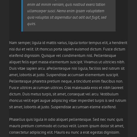
enim ad minim veniam, quis nostrud exerci tation
ullamcorper susci. Nemo enim ipsam voluptatem
quia voluptas sit aspernatur aut odit aut fugit, sed
quirs.
Nam semper, ligula id mattis varius, ligula tortor tempus elit, a hendrerit
nisi dui et velit. Ut rhoncus porta sapien euismod dictum. Fusce dictum
eleifend dignissim. Quisque vel condimentum nisl. Pellentesque
aliquet felis eget massa elementum suscipit. Vivamus ut ultricies nibh.
Duis vitae sapien arcu. aPellentesque nisi ligula, facilisis sed rutrum sit
amet, lobortis at justo. Suspendisse accumsan elementum suscipit.
Pellentesque pharetra pretium neque, a tincidunt enim faucibus non.
Fusce ultrices accumsan ultrices. Cras malesuada eros et nibh laoreet
dictum. Duis metus turpis, sit amet, consequat vel arcu. Vestibulum
rhoncus velit eget augue adipiscing vitae imperdiet turpis is sed rutrum
sit amet, lobortis at justo. Suspendisse accumsan eleme eleifend.
Phasellus quis ligula in odio aliquet pellentesque. Sed nec nunc quis
mauris pretium commodo et cursus velit. Lorem ipsum dolor sit amet,
consectetur adipiscing elit. Mauris eu nunc a erat egestas dignissim.