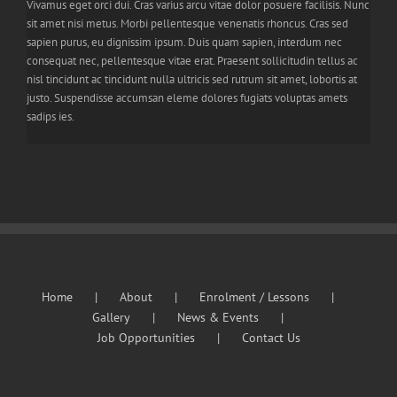
Vivamus eget orci dui. Cras varius arcu vitae dolor posuere facilisis. Nunc
sit amet nisi metus. Morbi pellentesque venenatis rhoncus. Cras sed
sapien purus, eu dignissim ipsum. Duis quam sapien, interdum nec
consequat nec, pellentesque vitae erat. Praesent sollicitudin tellus ac
nisl tincidunt ac tincidunt nulla ultricis sed rutrum sit amet, lobortis at
justo. Suspendisse accumsan eleme dolores fugiats voluptas amets
sadips ies.
Home
About
Enrolment / Lessons
Gallery
News & Events
Job Opportunities
Contact Us